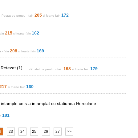
205
172
- Postat de
pentru
- fain
si foarte fain
215
162
fain
si foarte fain
208
169
ru
- fain
si foarte fain
 Retezat (1)
198
179
- Postat de
pentru
- fain
si foarte fain
217
160
si foarte fain
e intample ce s-a intamplat cu statiunea Herculane
181
in
2
23
24
25
26
27
>>