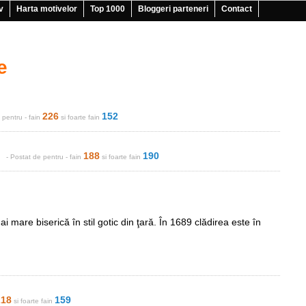
v
Harta motivelor
Top 1000
Bloggeri parteneri
Contact
e
226
152
e
pentru
- fain
si foarte fain
188
190
- Postat de
pentru
- fain
si foarte fain
 mare biserică în stil gotic din ţară. În 1689 clădirea este în
218
159
si foarte fain