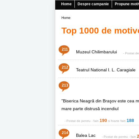
Home
Despre campanie
Propune moti
Home
Top 1000 de motiv
211
Muzeul Chilimbarului
- Postat d
212
Teatrul National I. L. Caragiale
213
"Biserica Neagră din Braşov este cea mai
mare parte distrusă incendiul
190
188
- Postat de
pentru
- fain
si foarte fain
214
Balea Lac
- Postat de
pentru
- fain