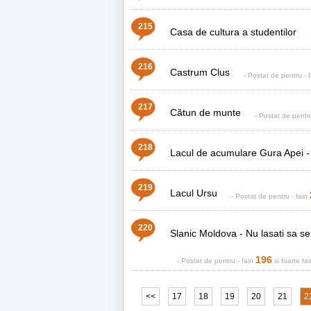
215
Casa de cultura a studentilor
216
Castrum Clus
- Postat de
pentru
- 
217
Cătun de munte
- Postat de
pent
218
Lacul de acumulare Gura Apei -
219
Lacul Ursu
- Postat de
pentru
- fain
220
Slanic Moldova - Nu lasati sa s
196
- Postat de
pentru
- fain
si foarte fa
<<
17
18
19
20
21
2