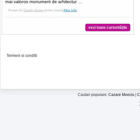
mai valoros monument de arhitectur ...
Postat de
Catalin Duma
pentru orasul
Alba Iulia
vezi toate curiozităţile
Termeni si conditii
Cautari populare:
Cazare Moeciu
|
C