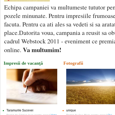
Echipa campaniei va multumeste tututor pen
pozele minunate. Pentru impresiile frumoas
facuta. Pentru ca ati ales sa vedeti si sa ara
place.Datorita voua, campania a reusit sa ob
cadrul Webstock 2011 - eveniment ce premia
Va multumim!
online.
Impresii de vacanţă
Fotografii
Taramurile Sucevei
unique
Postat de
Cristian Ioan
pentru orasul
Vatra
Postat de
Ana-Maria
pentru orasul
Cluj