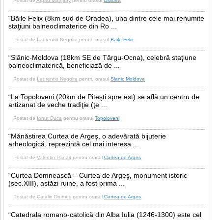
Postat de
Arpad Margitay
pentru orasul
Oradea
“Băile Felix (8km sud de Oradea), una dintre cele mai renumite
staţiuni balneoclimaterice din Ro ...
Postat de
Laurentiu Negoita
pentru orasul
Baile Felix
“Slănic-Moldova (18km SE de Târgu-Ocna), celebră staţiune
balneoclimaterică, beneficiază de ...
Postat de
Laurentiu Negoita
pentru orasul
Slanic Moldova
“La Topoloveni (20km de Piteşti spre est) se află un centru de
artizanat de veche tradiţie (ţe ...
Postat de
Ionut Duca
pentru orasul
Topoloveni
“Mănăstirea Curtea de Argeş, o adevărată bijuterie
arheologică, reprezintă cel mai interesa ...
Postat de
Valentin Panait
pentru orasul
Curtea de Arges
“Curtea Domnească – Curtea de Argeş, monument istoric
(sec.XIII), astăzi ruine, a fost prima ...
Postat de
Catalin Drumes
pentru orasul
Curtea de Arges
“Catedrala romano-catolică din Alba Iulia (1246-1300) este cel