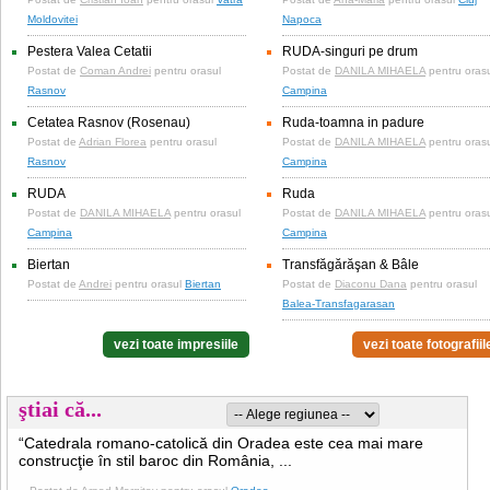
Moldovitei
Napoca
Pestera Valea Cetatii
RUDA-singuri pe drum
Postat de
Coman Andrei
pentru orasul
Postat de
DANILA MIHAELA
pentru oras
Rasnov
Campina
Cetatea Rasnov (Rosenau)
Ruda-toamna in padure
Postat de
Adrian Florea
pentru orasul
Postat de
DANILA MIHAELA
pentru oras
Rasnov
Campina
RUDA
Ruda
Postat de
DANILA MIHAELA
pentru orasul
Postat de
DANILA MIHAELA
pentru oras
Campina
Campina
Biertan
Transfăgărăşan & Bâle
Postat de
Andrei
pentru orasul
Biertan
Postat de
Diaconu Dana
pentru orasul
Balea-Transfagarasan
vezi toate impresiile
vezi toate fotografiil
ştiai că...
“Catedrala romano-catolică din Oradea este cea mai mare
construcţie în stil baroc din România, ...