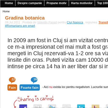
Home
Despre campanie
Propune motiv
Harta motivelor
Top 100
Home
Gradina botanica
08.Jul.2011 . Postata de
Valentin Panait
pentru
Cluj Napoca
, regiunea
Transi
|
#Romanians are smart
In 2009 am fost in Cluj si am vizitat centru
ce m-a impresionat cel mai mult a fost g
mergeti in Cluj rezervati-va 1-2 ore sa vi
linsite din oras. Puteti vizita cam 10000 
intinse pe circa 14 ha in aer liber dar si i
221
165
- Aici
nu
exista loc pentru negativism. Lucrurile sun
Fain
Foarte fain