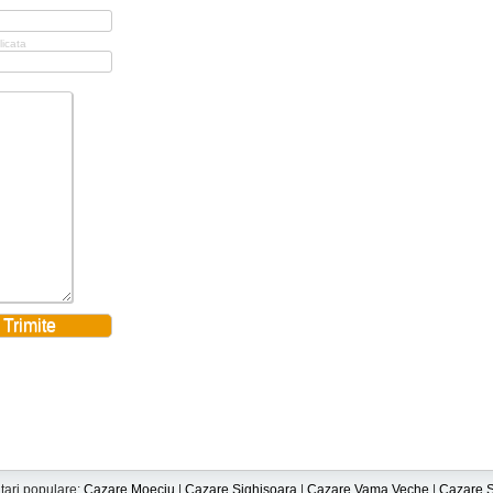
licata
tari populare:
Cazare Moeciu
|
Cazare Sighisoara
|
Cazare Vama Veche
|
Cazare S