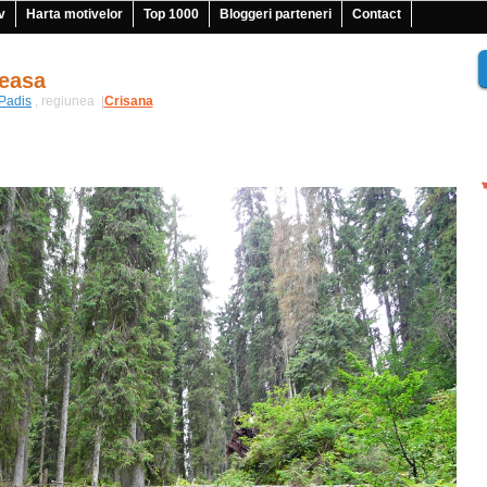
v
Harta motivelor
Top 1000
Bloggeri parteneri
Contact
deasa
Padis
, regiunea
|
Crisana