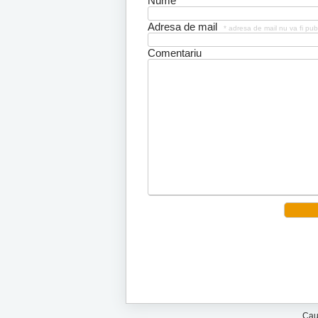
Nume
Adresa de mail
* adresa de mail nu va fi pub
Comentariu
Cau