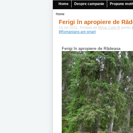
Home
Despre campanie
Propune moti
Home
Ferigi în apropiere de Ră
16.Jul.2011 . Postata de
Mihai Calin R
pentru
#Romanians are smart
Ferigi în apropiere de Rădeasa