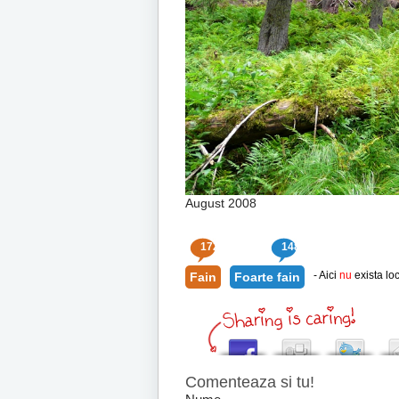
August 2008
172
148
- Aici
nu
exista loc
Fain
Foarte fain
Comenteaza si tu!