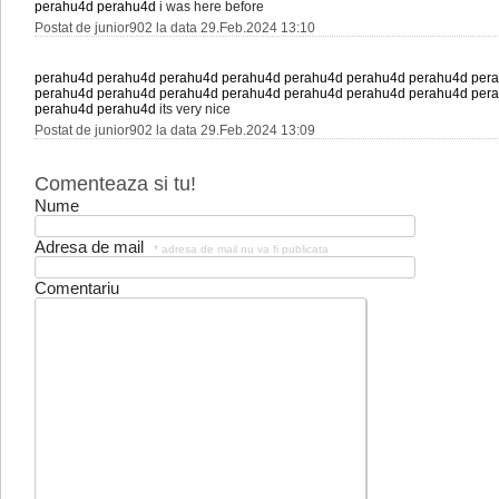
perahu4d
perahu4d
i was here before
Postat de junior902 la data 29.Feb.2024 13:10
perahu4d
perahu4d
perahu4d
perahu4d
perahu4d
perahu4d
perahu4d
per
perahu4d
perahu4d
perahu4d
perahu4d
perahu4d
perahu4d
perahu4d
per
perahu4d
perahu4d
its very nice
Postat de junior902 la data 29.Feb.2024 13:09
Comenteaza si tu!
Nume
Adresa de mail
* adresa de mail nu va fi publicata
Comentariu