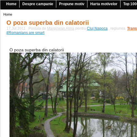
Home
Despre campanie
Propune motiv
Harta motivelor
Top 100
Home
O poza superba din calatorii
17.Jul.2011 . Postata de
Marginean Alina
pentru
Cluj Napoca
, regiunea
Trans
|
#Romanians are smart
O poza superba din calatorii