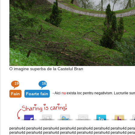
O imagine superba de la Castelul Bran
198
162
- Aici
nu
exista loc pentru negativism. Lucrurile sun
Fain
Foarte fain
perahu4d
perahu4d
perahu4d
perahu4d
perahu4d
perahu4d
perahu4d
per
perahu4d
perahu4d
perahu4d
perahu4d
perahu4d
perahu4d
perahu4d
per