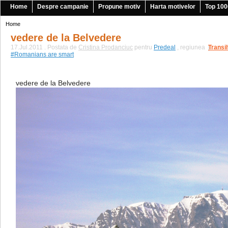
Home
Despre campanie
Propune motiv
Harta motivelor
Top 100
Home
vedere de la Belvedere
17.Jul.2011 . Postata de
Cristina Prodanciuc
pentru
Predeal
, regiunea
Transi
|
#Romanians are smart
vedere de la Belvedere