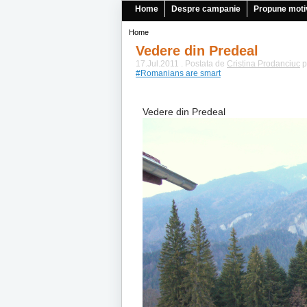
Home
Despre campanie
Propune moti
Home
Vedere din Predeal
17.Jul.2011 . Postata de
Cristina Prodanciuc
p
#Romanians are smart
Vedere din Predeal