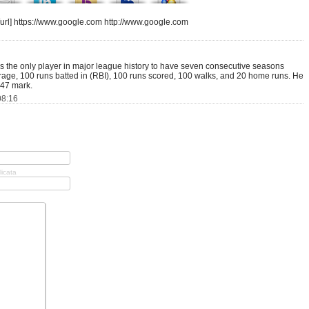
url] https://www.google.com http://www.google.com
s the only player in major league history to have seven consecutive seasons
erage, 100 runs batted in (RBI), 100 runs scored, 100 walks, and 20 home runs. He
.347 mark.
08:16
licata