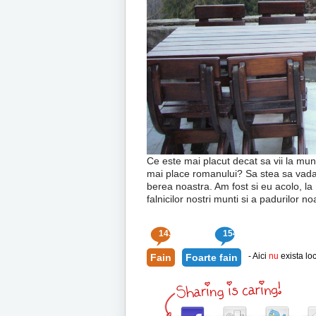
Ce este mai placut decat sa vii la mun
mai place romanului? Sa stea sa vada t
berea noastra. Am fost si eu acolo, la
falnicilor nostri munti si a padurilor n
143
154
- Aici
nu
exista loc
Fain
Foarte fain