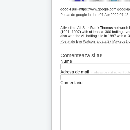
google
[url=https://www.google.com]google[/
Postat de google la data 07.Apr.2022 07:43
A five-time All-Star,
Frank Thomas net worth
i
(1991–1997) with at least a .300 batting av
also won the AL batting title in 1997 with a 
Postat de Eve Watson la data 27.May.2021 
Comenteaza si tu!
Nume
Adresa de mail
* adresa de mail nu va fi pub
Comentariu