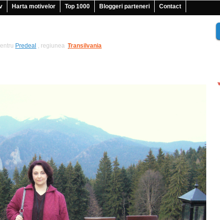
v
Harta motivelor
Top 1000
Bloggeri parteneri
Contact
entru
Predeal
, regiunea
Transilvania
|