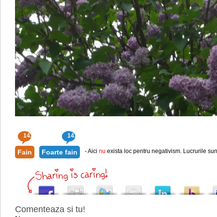
143
141
- Aici
nu
exista loc pentru negativism. Lucrurile sun
Fain
Foarte fain
Comenteaza si tu!