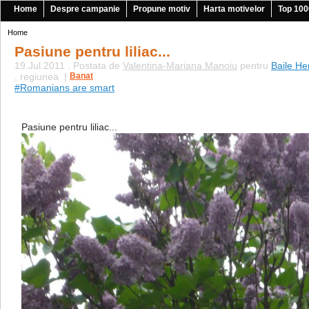
Home
Despre campanie
Propune motiv
Harta motivelor
Top 100
Home
Pasiune pentru liliac...
19.Jul.2011 . Postata de
Valentina-Mariana Manoiu
pentru
Baile He
, regiunea
|
Banat
#Romanians are smart
Pasiune pentru liliac...