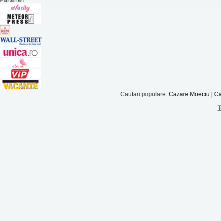
Parteneri
Cautari populare:
Cazare Moeciu
|
Ca
T