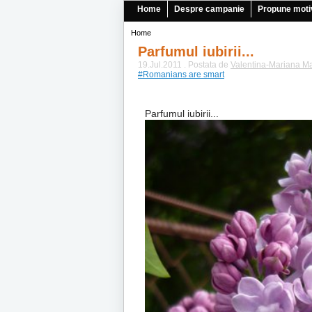
Home
Despre campanie
Propune moti
Home
Parfumul iubirii...
19.Jul.2011 . Postata de
Valentina-Mariana M
#Romanians are smart
Parfumul iubirii...