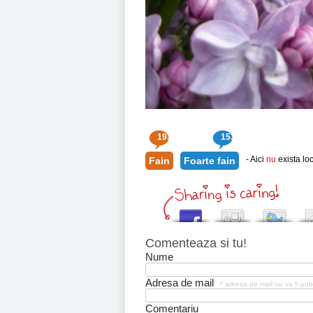
193
153
- Aici
nu
exista loc
Fain
Foarte fain
Comenteaza si tu!
Nume
Adresa de mail
* adresa de mail nu va fi pub
Comentariu