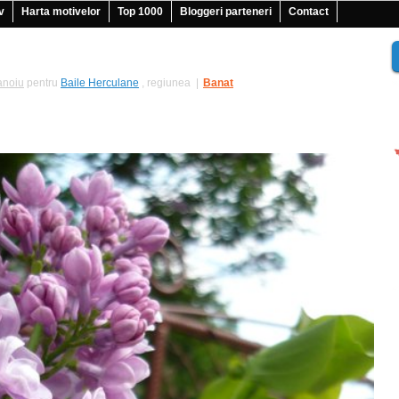
v
Harta motivelor
Top 1000
Bloggeri parteneri
Contact
anoiu
pentru
Baile Herculane
, regiunea
|
Banat