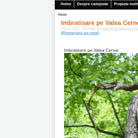
Home
Despre campanie
Propune moti
Home
Imbratisare pe Valea Cern
19.Jul.2011 . Postata de
Valentina-Mariana M
#Romanians are smart
Imbratisare pe Valea Cernei