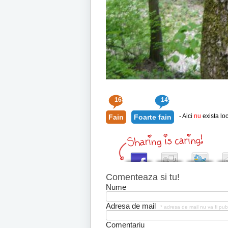
168
149
- Aici
nu
exista loc
Fain
Foarte fain
Comenteaza si tu!
Nume
Adresa de mail
* adresa de mail nu va fi pub
Comentariu