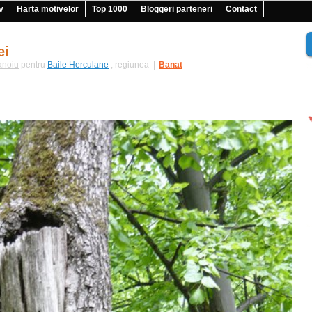
v
Harta motivelor
Top 1000
Bloggeri parteneri
Contact
ei
anoiu
pentru
Baile Herculane
, regiunea
|
Banat