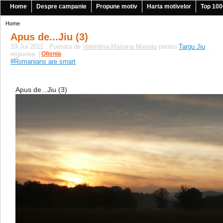
Home
Despre campanie
Propune motiv
Harta motivelor
Top 100
Home
Apus de...Jiu (3)
19.Jul.2011 . Postata de
Valentina-Mariana Manoiu
pentru
Targu Jiu
,
regiunea
|
Oltenia
#Romanians are smart
Apus de...Jiu (3)