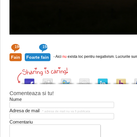
196
150
- Aici
nu
exista loc pentru negativism. Lucrurile sun
Fain
Foarte fain
Comenteaza si tu!
Nume
Adresa de mail
* adresa de mail nu va fi publicata
Comentariu