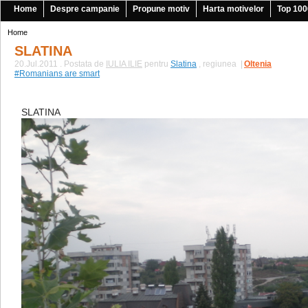
Home
Despre campanie
Propune motiv
Harta motivelor
Top 100
Home
SLATINA
20.Jul.2011 . Postata de
IULIA ILIE
pentru
Slatina
, regiunea
|
Oltenia
#Romanians are smart
SLATINA