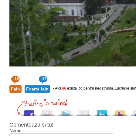
181
171
- Aici
nu
exista loc pentru negativism. Lucrurile sun
Fain
Foarte fain
Comenteaza si tu!
Nume