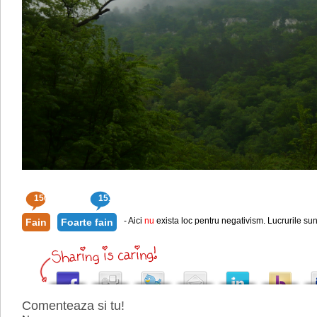
150
151
- Aici
nu
exista loc pentru negativism. Lucrurile sun
Fain
Foarte fain
Comenteaza si tu!