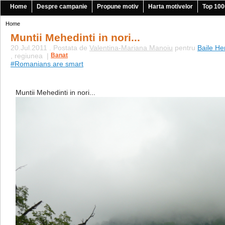
Home
Despre campanie
Propune motiv
Harta motivelor
Top 100
Home
Muntii Mehedinti in nori...
20.Jul.2011 . Postata de
Valentina-Mariana Manoiu
pentru
Baile He
, regiunea
|
Banat
#Romanians are smart
Muntii Mehedinti in nori...