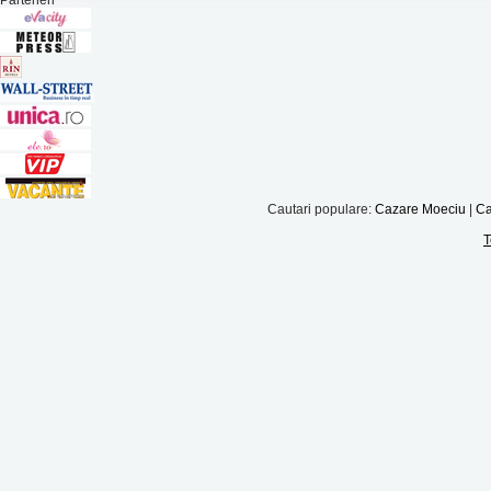
Parteneri
Cautari populare:
Cazare Moeciu
|
Ca
T