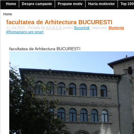
Home
Despre campanie
Propune motiv
Harta motivelor
Top 100
Home
facultatea de Arhitectura BUCURESTI
21.Jul.2011 . Postata de
IULIA ILIE
pentru
Bucuresti
, regiunea
Muntenia
|
#Romanians are smart
facultatea de Arhitectura BUCURESTI