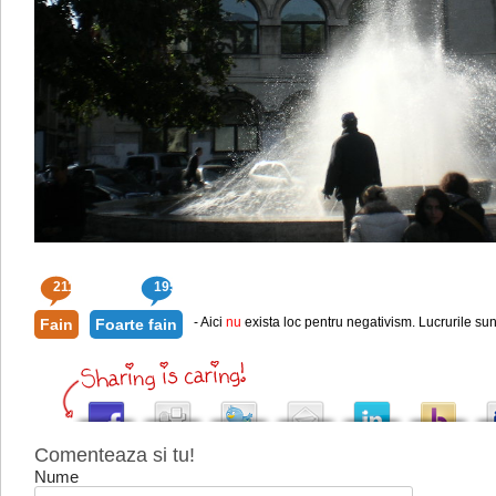
211
195
- Aici
nu
exista loc pentru negativism. Lucrurile sun
Fain
Foarte fain
Comenteaza si tu!
Nume