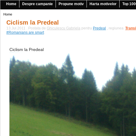
Home
Despre campanie
Propune motiv
Harta motivelor
Top 100
Home
Ciclism la Predeal
13.Jul.2011 . Postata de
Ghiculescu Gabriela
pentru
Predeal
, regiunea
Transi
|
#Romanians are smart
Ciclism la Predeal