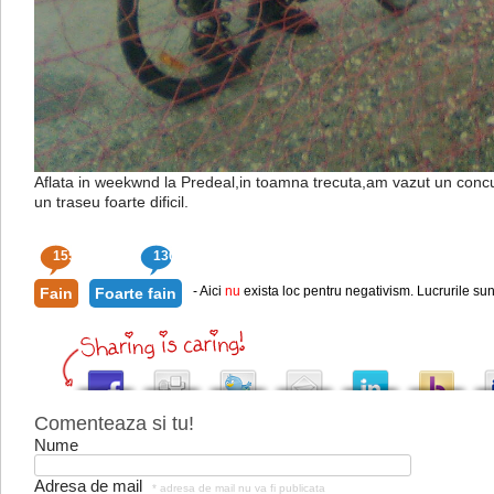
Aflata in weekwnd la Predeal,in toamna trecuta,am vazut un concu
un traseu foarte dificil.
155
130
- Aici
nu
exista loc pentru negativism. Lucrurile sun
Fain
Foarte fain
Comenteaza si tu!
Nume
Adresa de mail
* adresa de mail nu va fi publicata