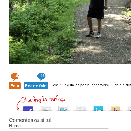
183
133
- Aici
nu
exista loc pentru negativism. Lucrurile sun
Fain
Foarte fain
Comenteaza si tu!
Nume