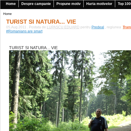
Home
Despre campanie
Propune motiv
Harta motivelor
Top 100
Home
TURIST SI NATURA... VIE
05.Aug.2011 . Postata de
LUPASCU EDUARD
pentru
Predeal
, regiunea
Tran
|
#Romanians are smart
TURIST SI NATURA... VIE