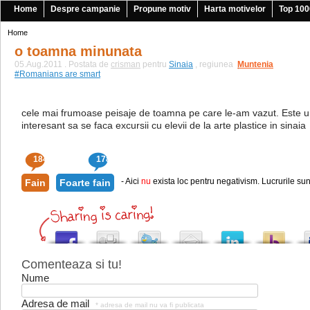
Home
Despre campanie
Propune motiv
Harta motivelor
Top 100
Home
o toamna minunata
05.Aug.2011 . Postata de
crisman
pentru
Sinaia
, regiunea
Muntenia
|
#Romanians are smart
cele mai frumoase peisaje de toamna pe care le-am vazut. Este un l
interesant sa se faca excursii cu elevii de la arte plastice in sinaia
184
178
- Aici
nu
exista loc pentru negativism. Lucrurile sun
Fain
Foarte fain
Comenteaza si tu!
Nume
Adresa de mail
* adresa de mail nu va fi publicata