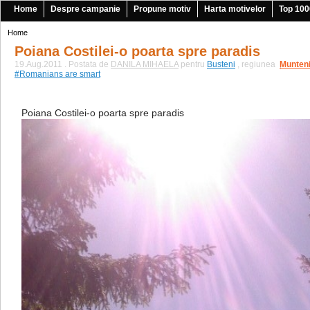
Home
Despre campanie
Propune motiv
Harta motivelor
Top 100
Home
Poiana Costilei-o poarta spre paradis
19.Aug.2011 . Postata de
DANILA MIHAELA
pentru
Busteni
, regiunea
Munten
|
#Romanians are smart
Poiana Costilei-o poarta spre paradis