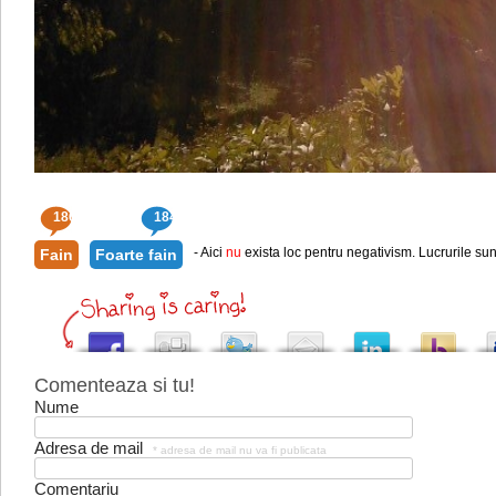
186
184
- Aici
nu
exista loc pentru negativism. Lucrurile sun
Fain
Foarte fain
Comenteaza si tu!
Nume
Adresa de mail
* adresa de mail nu va fi publicata
Comentariu