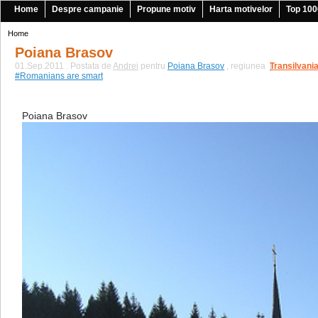
Home
Despre campanie
Propune motiv
Harta motivelor
Top 100
Home
Poiana Brasov
01.Sep.2011 . Postata de
Andrei
pentru
Poiana Brasov
, regiunea
Transilvani
|
#Romanians are smart
Poiana Brasov