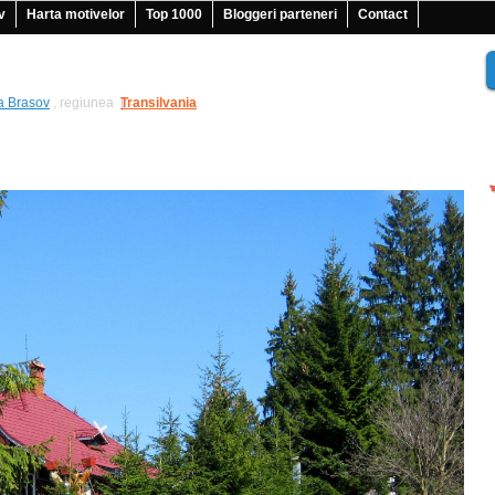
v
Harta motivelor
Top 1000
Bloggeri parteneri
Contact
a Brasov
, regiunea
Transilvania
|