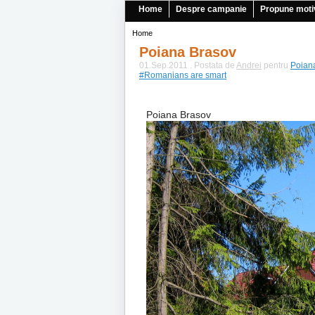
Home
Despre campanie
Propune moti
Home
Poiana Brasov
01.Sep.2011 . Postata de
Andrei
pentru
Poian
#Romanians are smart
Poiana Brasov