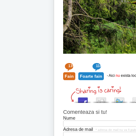
139
118
- Aici
nu
exista loc
Fain
Foarte fain
Comenteaza si tu!
Nume
Adresa de mail
* adresa de mail nu va fi pub