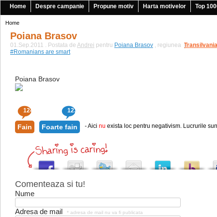
Home
Despre campanie
Propune motiv
Harta motivelor
Top 100
Home
Poiana Brasov
01.Sep.2011 . Postata de
Andrei
pentru
Poiana Brasov
, regiunea
Transilvani
|
#Romanians are smart
Poiana Brasov
124
123
- Aici
nu
exista loc pentru negativism. Lucrurile sun
Fain
Foarte fain
Comenteaza si tu!
Nume
Adresa de mail
* adresa de mail nu va fi publicata