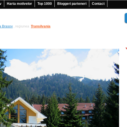
v
Harta motivelor
Top 1000
Bloggeri parteneri
Contact
a Brasov
, regiunea
Transilvania
|