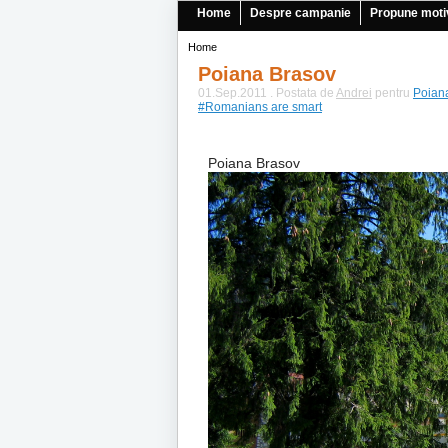
Home
Despre campanie
Propune moti
Home
Poiana Brasov
01.Sep.2011 . Postata de
Andrei
pentru
Poian
#Romanians are smart
Poiana Brasov