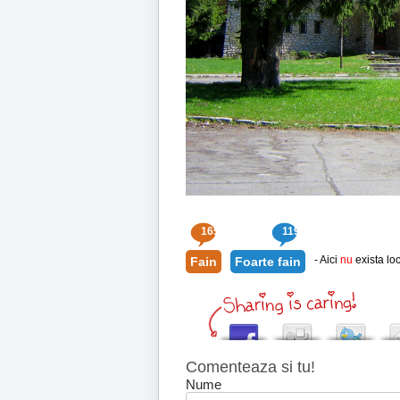
165
119
- Aici
nu
exista loc
Fain
Foarte fain
Comenteaza si tu!
Nume