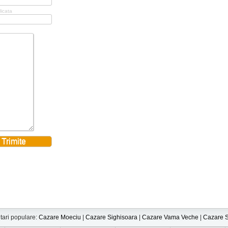
licata
tari populare:
Cazare Moeciu
|
Cazare Sighisoara
|
Cazare Vama Veche
|
Cazare S