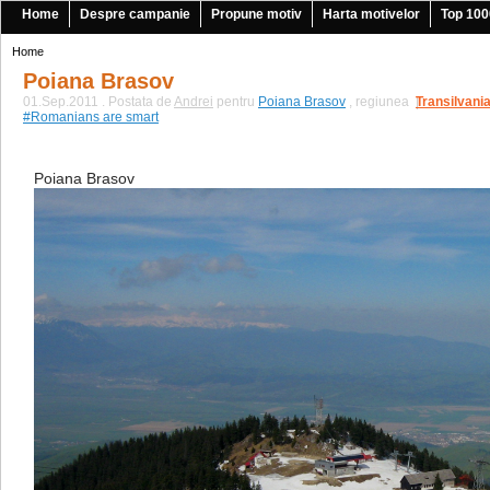
Home
Despre campanie
Propune motiv
Harta motivelor
Top 100
Home
Poiana Brasov
01.Sep.2011 . Postata de
Andrei
pentru
Poiana Brasov
, regiunea
Transilvani
|
#Romanians are smart
Poiana Brasov