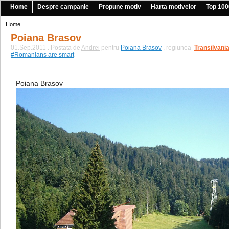
Home
Despre campanie
Propune motiv
Harta motivelor
Top 100
Home
Poiana Brasov
01.Sep.2011 . Postata de
Andrei
pentru
Poiana Brasov
, regiunea
Transilvani
|
#Romanians are smart
Poiana Brasov