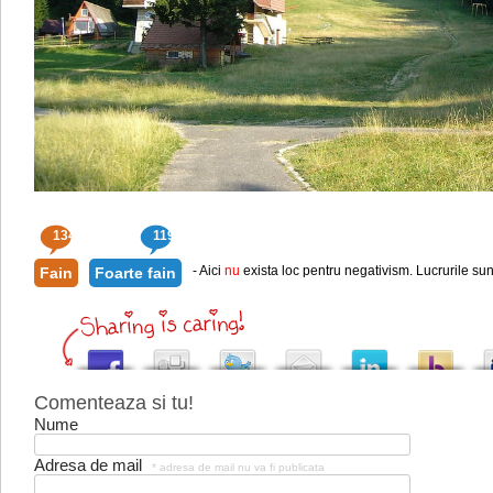
134
119
- Aici
nu
exista loc pentru negativism. Lucrurile sun
Fain
Foarte fain
Comenteaza si tu!
Nume
Adresa de mail
* adresa de mail nu va fi publicata