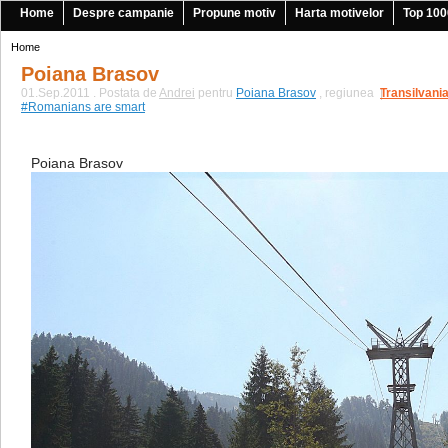
Home
Despre campanie
Propune motiv
Harta motivelor
Top 100
Home
Poiana Brasov
01.Sep.2011 . Postata de
Andrei
pentru
Poiana Brasov
, regiunea
Transilvani
|
#Romanians are smart
Poiana Brasov