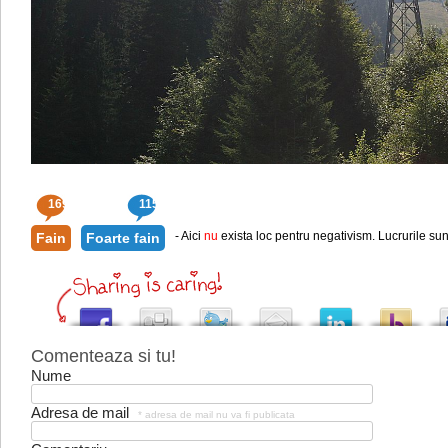
169
115
- Aici
nu
exista loc pentru negativism. Lucrurile sun
Fain
Foarte fain
Comenteaza si tu!
Nume
Adresa de mail
* adresa de mail nu va fi publicata