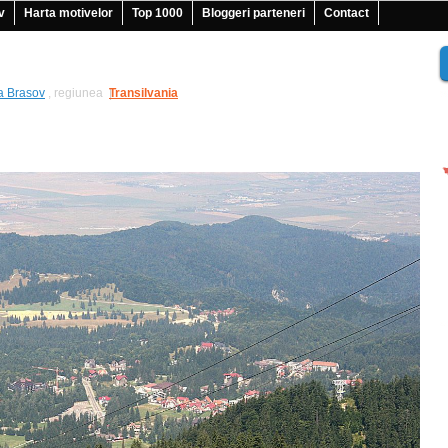
v
Harta motivelor
Top 1000
Bloggeri parteneri
Contact
a Brasov
, regiunea
Transilvania
|