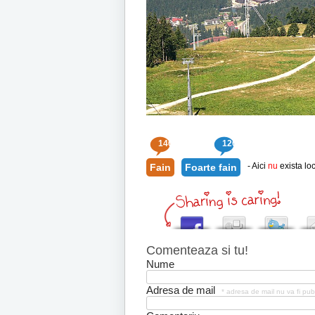
140
120
- Aici
nu
exista loc
Fain
Foarte fain
Comenteaza si tu!
Nume
Adresa de mail
* adresa de mail nu va fi pub