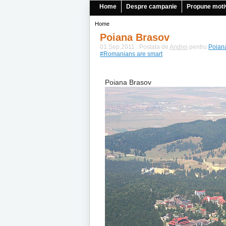
Home
Despre campanie
Propune moti
Home
Poiana Brasov
01.Sep.2011 . Postata de
Andrei
pentru
Poian
#Romanians are smart
Poiana Brasov