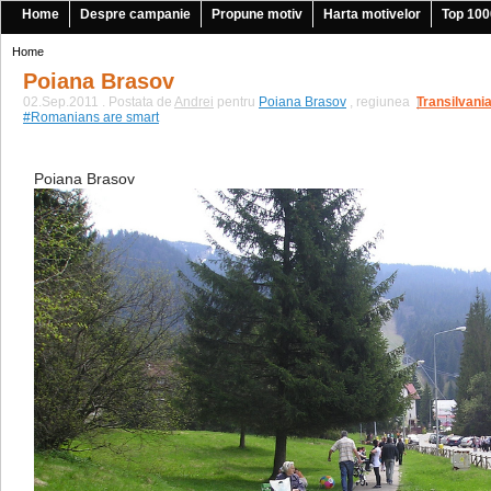
Home
Despre campanie
Propune motiv
Harta motivelor
Top 100
Home
Poiana Brasov
02.Sep.2011 . Postata de
Andrei
pentru
Poiana Brasov
, regiunea
Transilvani
|
#Romanians are smart
Poiana Brasov