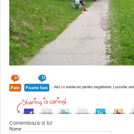
143
119
- Aici
nu
exista loc pentru negativism. Lucrurile sun
Fain
Foarte fain
Comenteaza si tu!
Nume