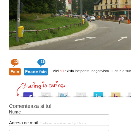
125
115
- Aici
nu
exista loc pentru negativism. Lucrurile sun
Fain
Foarte fain
Comenteaza si tu!
Nume
Adresa de mail
* adresa de mail nu va fi publicata