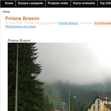
Home
Despre campanie
Propune motiv
Harta motivelor
Top 100
Home
Poiana Brasov
02.Sep.2011 . Postata de
Andrei
pentru
Poiana Brasov
, regiunea
Transilvani
|
#Romanians are smart
Poiana Brasov