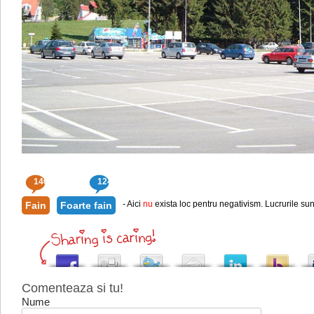
146
124
- Aici
nu
exista loc pentru negativism. Lucrurile sun
Fain
Foarte fain
Comenteaza si tu!
Nume