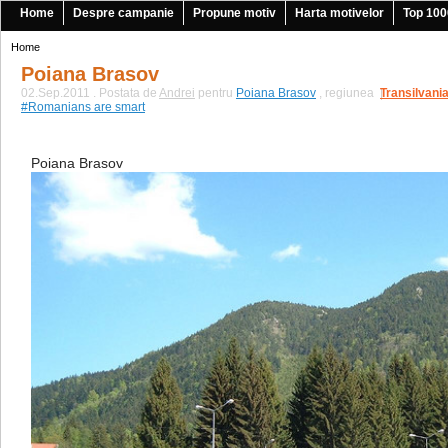
Home
Despre campanie
Propune motiv
Harta motivelor
Top 100
Home
Poiana Brasov
02.Sep.2011 . Postata de
Andrei
pentru
Poiana Brasov
, regiunea
Transilvani
|
#Romanians are smart
Poiana Brasov