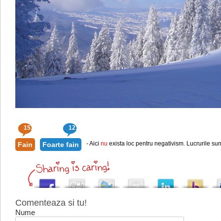
153
121
- Aici
nu
exista loc pentru negativism. Lucrurile sun
Fain
Foarte fain
Comenteaza si tu!
Nume