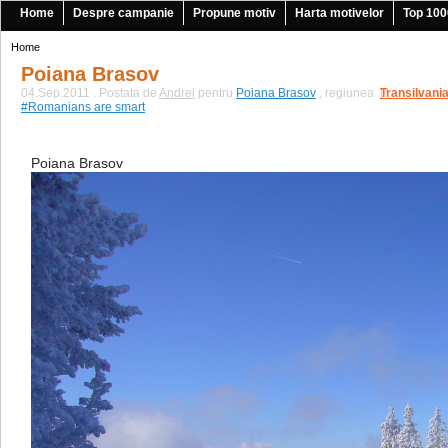
Home
Despre campanie
Propune motiv
Harta motivelor
Top 100
Home
Poiana Brasov
04.Sep.2011 . Postata de
Andrei
pentru
Poiana Brasov
, regiunea
Transilvani
|
#Romanians are smart
Poiana Brasov