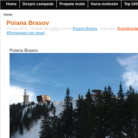
Home
Despre campanie
Propune motiv
Harta motivelor
Top 100
Home
Poiana Brasov
04.Sep.2011 . Postata de
Andrei
pentru
Poiana Brasov
, regiunea
Transilvani
|
#Romanians are smart
Poiana Brasov