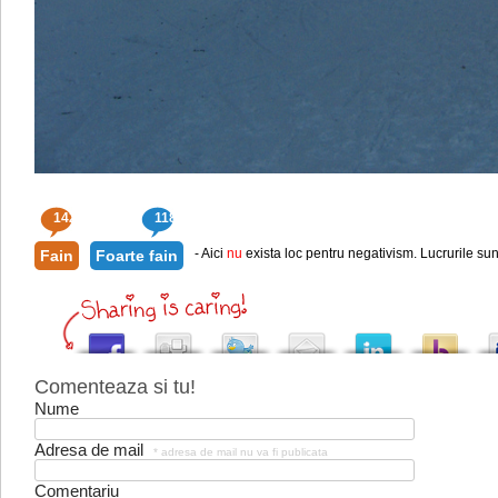
142
118
- Aici
nu
exista loc pentru negativism. Lucrurile sun
Fain
Foarte fain
Comenteaza si tu!
Nume
Adresa de mail
* adresa de mail nu va fi publicata
Comentariu