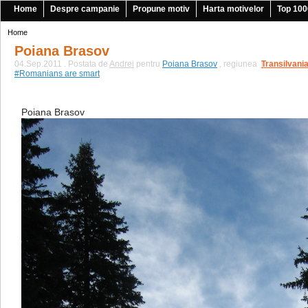
Home
Despre campanie
Propune motiv
Harta motivelor
Top 100
Home
Poiana Brasov
04.Sep.2011 . Postata de
Andrei
pentru
Poiana Brasov
, regiunea
Transilvani
|
#Romanians are smart
Poiana Brasov