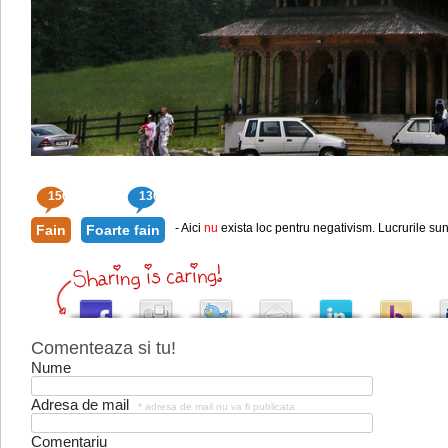
156
130
- Aici
nu
exista loc pentru negativism. Lucrurile sun
Fain
Foarte fain
Comenteaza si tu!
Nume
Adresa de mail
* adresa de mail nu va fi publicata
Comentariu