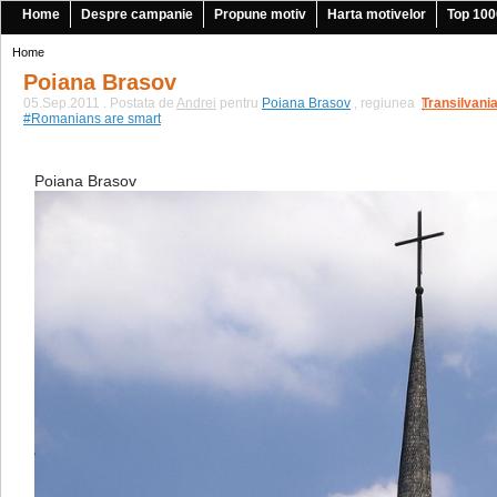
Home
Despre campanie
Propune motiv
Harta motivelor
Top 100
Home
Poiana Brasov
05.Sep.2011 . Postata de
Andrei
pentru
Poiana Brasov
, regiunea
Transilvani
|
#Romanians are smart
Poiana Brasov