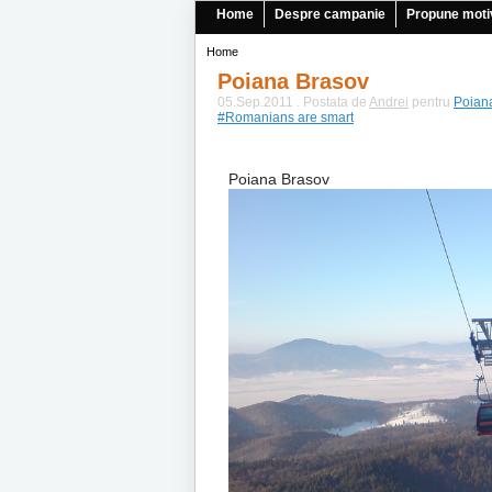
Home
Despre campanie
Propune moti
Home
Poiana Brasov
05.Sep.2011 . Postata de
Andrei
pentru
Poian
#Romanians are smart
Poiana Brasov