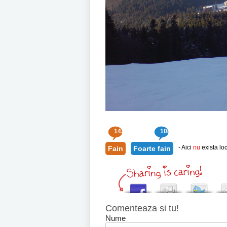
142
108
- Aici
nu
exista loc
Fain
Foarte fain
Comenteaza si tu!
Nume