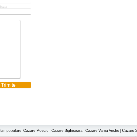
licata
tari populare:
Cazare Moeciu
|
Cazare Sighisoara
|
Cazare Vama Veche
|
Cazare S