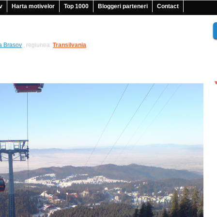
v
Harta motivelor
Top 1000
Bloggeri parteneri
Contact
a Brasov
, regiunea
Transilvania
|