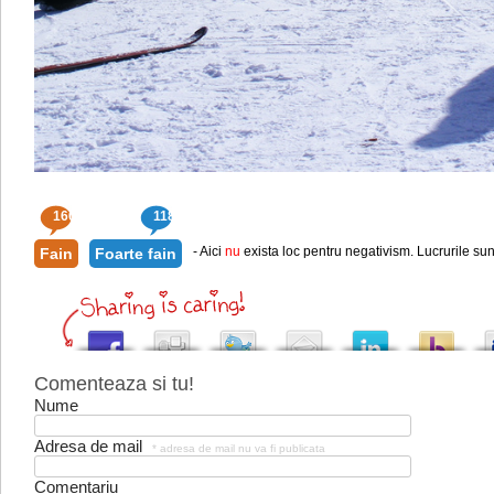
160
118
- Aici
nu
exista loc pentru negativism. Lucrurile sun
Fain
Foarte fain
Comenteaza si tu!
Nume
Adresa de mail
* adresa de mail nu va fi publicata
Comentariu