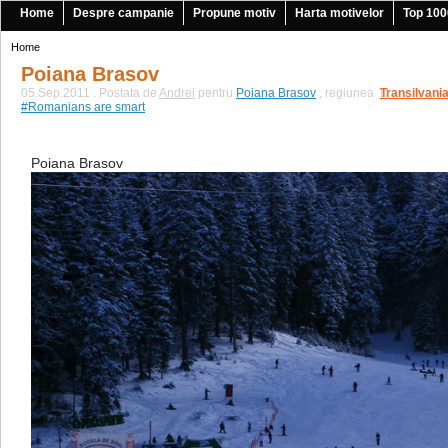
Home
Despre campanie
Propune motiv
Harta motivelor
Top 100
Home
Poiana Brasov
05.Sep.2011 . Postata de
Andrei
pentru
Poiana Brasov
, regiunea
Transilvani
|
#Romanians are smart
Poiana Brasov