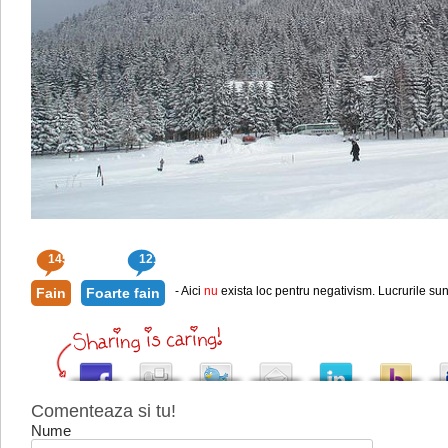
145
121
- Aici
nu
exista loc pentru negativism. Lucrurile sun
Fain
Foarte fain
Comenteaza si tu!
Nume