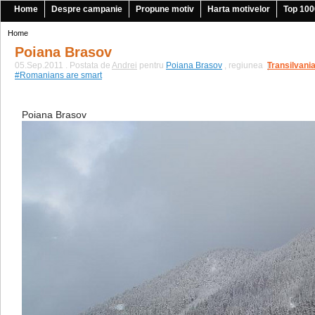
Home
Despre campanie
Propune motiv
Harta motivelor
Top 100
Home
Poiana Brasov
05.Sep.2011 . Postata de
Andrei
pentru
Poiana Brasov
, regiunea
Transilvani
|
#Romanians are smart
Poiana Brasov