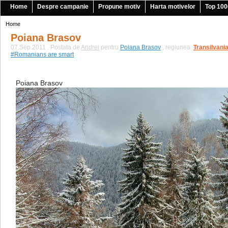
Home
Despre campanie
Propune motiv
Harta motivelor
Top 100
Home
Poiana Brasov
07.Sep.2011 . Postata de
Andrei
pentru
Poiana Brasov
, regiunea
Transilvani
|
#Romanians are smart
Poiana Brasov