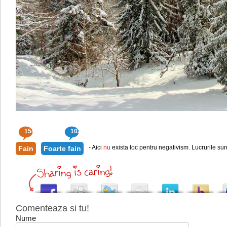
154
102
- Aici
nu
exista loc pentru negativism. Lucrurile sun
Fain
Foarte fain
Comenteaza si tu!
Nume