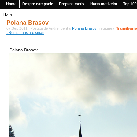
Home
Despre campanie
Propune motiv
Harta motivelor
Top 100
Home
Poiana Brasov
07.Sep.2011 . Postata de
Andrei
pentru
Poiana Brasov
, regiunea
Transilvani
|
#Romanians are smart
Poiana Brasov