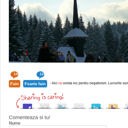
149
128
- Aici
nu
exista loc pentru negativism. Lucrurile sun
Fain
Foarte fain
Comenteaza si tu!
Nume