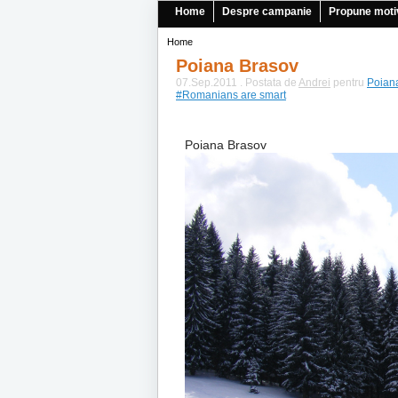
Home
Despre campanie
Propune moti
Home
Poiana Brasov
07.Sep.2011 . Postata de
Andrei
pentru
Poian
#Romanians are smart
Poiana Brasov