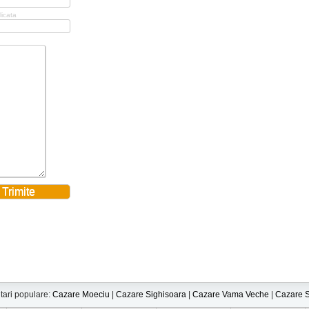
licata
tari populare:
Cazare Moeciu
|
Cazare Sighisoara
|
Cazare Vama Veche
|
Cazare S