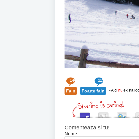
146
115
- Aici
nu
exista loc
Fain
Foarte fain
Comenteaza si tu!
Nume