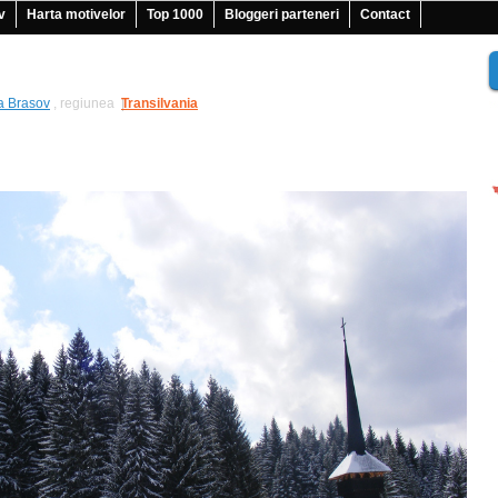
v
Harta motivelor
Top 1000
Bloggeri parteneri
Contact
a Brasov
, regiunea
Transilvania
|