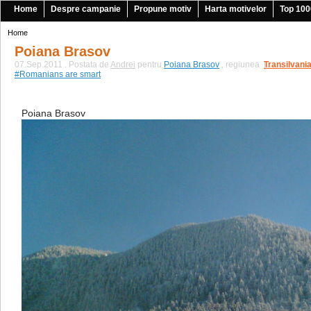
Home
Despre campanie
Propune motiv
Harta motivelor
Top 100
Home
Poiana Brasov
07.Sep.2011 . Postata de
Andrei
pentru
Poiana Brasov
, regiunea
Transilvani
|
#Romanians are smart
Poiana Brasov