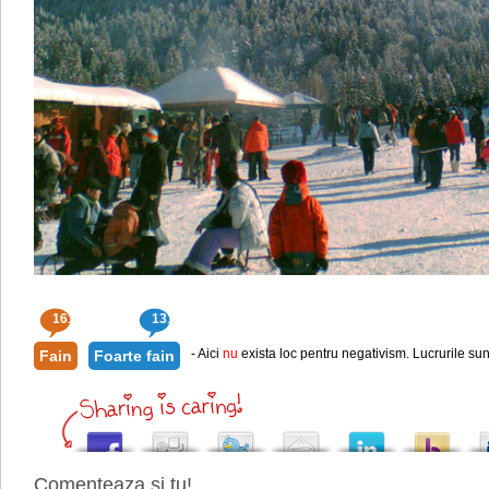
161
131
- Aici
nu
exista loc pentru negativism. Lucrurile sun
Fain
Foarte fain
Comenteaza si tu!