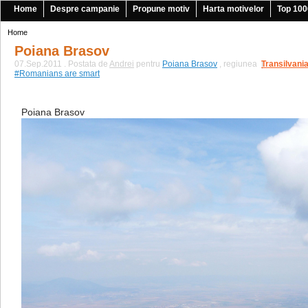
Home
Despre campanie
Propune motiv
Harta motivelor
Top 100
Home
Poiana Brasov
07.Sep.2011 . Postata de
Andrei
pentru
Poiana Brasov
, regiunea
Transilvani
|
#Romanians are smart
Poiana Brasov