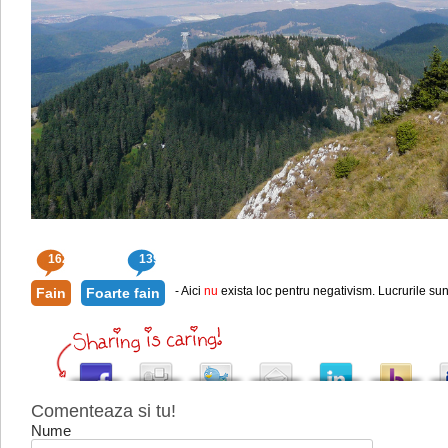
162
139
- Aici
nu
exista loc pentru negativism. Lucrurile sun
Fain
Foarte fain
Comenteaza si tu!
Nume