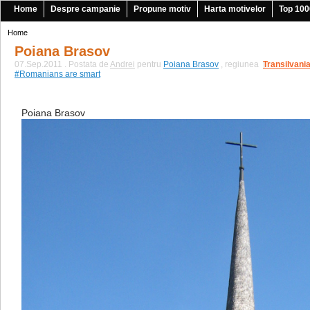
Home
Despre campanie
Propune motiv
Harta motivelor
Top 100
Home
Poiana Brasov
07.Sep.2011 . Postata de
Andrei
pentru
Poiana Brasov
, regiunea
Transilvani
|
#Romanians are smart
Poiana Brasov