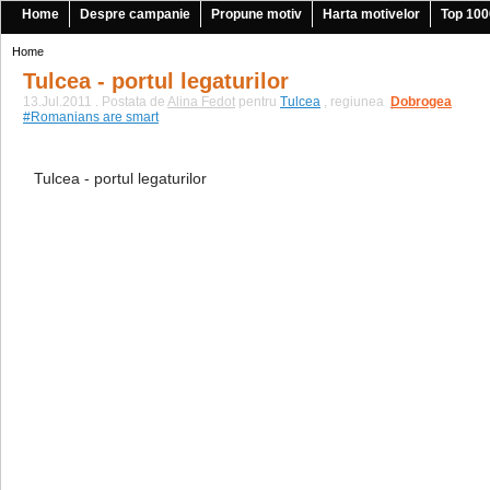
Home
Despre campanie
Propune motiv
Harta motivelor
Top 100
Home
Tulcea - portul legaturilor
13.Jul.2011 . Postata de
Alina Fedot
pentru
Tulcea
, regiunea
Dobrogea
|
#Romanians are smart
Tulcea - portul legaturilor