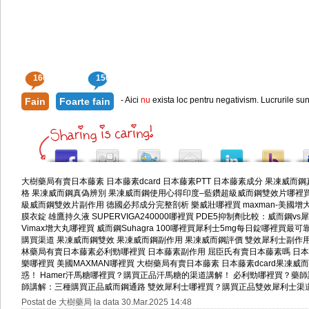
166
156
- Aici
nu
exista loc pentru negativism. Lucrurile sun
Fain
Foarte fain
大樹藥局有賣日本藤素
日本藤素dcard
日本藤素PTT
日本藤素成分
果凍威而鋼
格
果凍威而鋼真偽辨別
果凍威而鋼使用心得
印度–藍鑽超級威而鋼雙效片哪裡
級威而鋼雙效片副作用
德國必邦成分完整剖析
樂威壯哪裡買
maxman-美國增
膜衣錠
雄鷹持久液 SUPERVIGA240000哪裡買
PDE5抑制劑比較：威而鋼vs
Vimax增大丸哪裡買
威而鋼Suhagra 100哪裡買
犀利士5mg每日錠哪裡買最可
購買渠道
果凍威而鋼雙效
果凍威而鋼副作用
果凍威而鋼評價
雙效犀利士副作
林藥局有賣日本藤素
必利勁哪裡買
日本藤素副作用
屈臣氏有賣日本藤素嗎
日本
樂哪裡買
美國MAXMAN哪裡買
大樹藥局有賣日本藤素
日本藤素dcard
果凍威而
惑！
Hamer汗馬糖哪裡買？購買正品汗馬糖的渠道講解！
必利勁哪裡買？藥師
師講解：三種購買正品威而鋼通路
雙效犀利士哪裡買？購買正品雙效犀利士渠
Postat de 大樹藥局 la data 30.Mar.2025 14:48