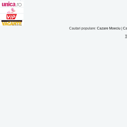
Cautari populare:
Cazare Moeciu
|
Ca
T