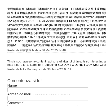
大樹藥局有賣日本藤素
日本藤素dcard
日本藤素PTT
日本藤素成分
果凍威而鋼
格
果凍威而鋼真偽辨別
果凍威而鋼使用心得
印度–藍鑽超級威而鋼雙效片哪裡
級威而鋼雙效片副作用
德國必邦成分完整剖析
樂威壯哪裡買
maxman-美國增
膜衣錠
雄鷹持久液 SUPERVIGA240000哪裡買
PDE5抑制劑比較：威而鋼vs
Vimax增大丸哪裡買
威而鋼Suhagra 100哪裡買
犀利士5mg每日錠哪裡買最可
購買渠道
果凍威而鋼雙效
果凍威而鋼副作用
果凍威而鋼評價
雙效犀利士副作
林藥局有賣日本藤素
必利勁哪裡買
日本藤素副作用
屈臣氏有賣日本藤素嗎
日本
樂哪裡買
美國MAXMAN哪裡買
大樹藥局有賣日本藤素
日本藤素dcard
果凍威而
惑！
Hamer汗馬糖哪裡買？購買正品汗馬糖的渠道講解！
必利勁哪裡買？藥師
師講解：三種購買正品威而鋼通路
雙效犀利士哪裡買？購買正品雙效犀利士渠
Postat de 林林藥局 la data 30.Mar.2025 14:48
This is such awesome content i got to read after lot of time. Its so interestin
read it got a lot to learn from it.
Reacher S02 David O’Donnell Grey Wool Coat
Postat de Mike Rooney la data 30.Jan.2024 08:11
Comenteaza si tu!
Nume
Adresa de mail
* adresa de mail nu va fi publicata
Comentariu