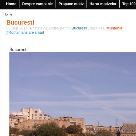
Home
Despre campanie
Propune motiv
Harta motivelor
Top 100
Home
Bucuresti
08.Sep.2011 . Postata de
Andrei
pentru
Bucuresti
, regiunea
Muntenia
|
#Romanians are smart
Bucuresti