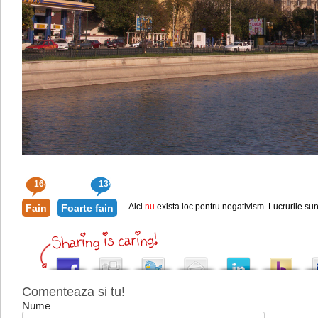
164
134
- Aici
nu
exista loc pentru negativism. Lucrurile sun
Fain
Foarte fain
Comenteaza si tu!
Nume