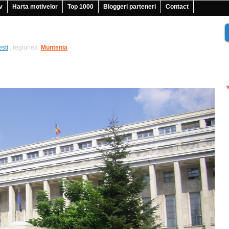
v
Harta motivelor
Top 1000
Bloggeri parteneri
Contact
sti
, regiunea
Muntenia
|