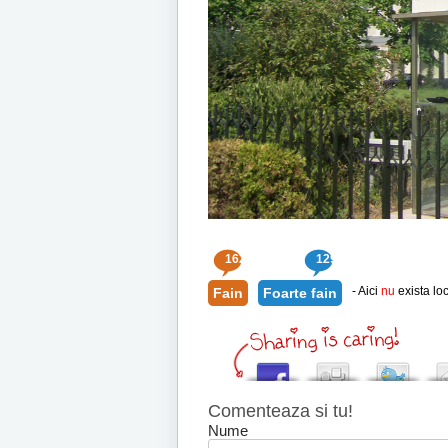
162
129
- Aici
nu
exista loc
Fain
Foarte fain
Comenteaza si tu!
Nume