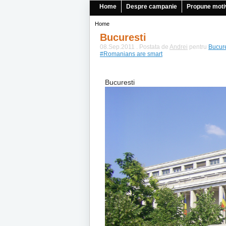
Home
Despre campanie
Propune moti
Home
Bucuresti
08.Sep.2011 . Postata de
Andrei
pentru
Bucure
#Romanians are smart
Bucuresti