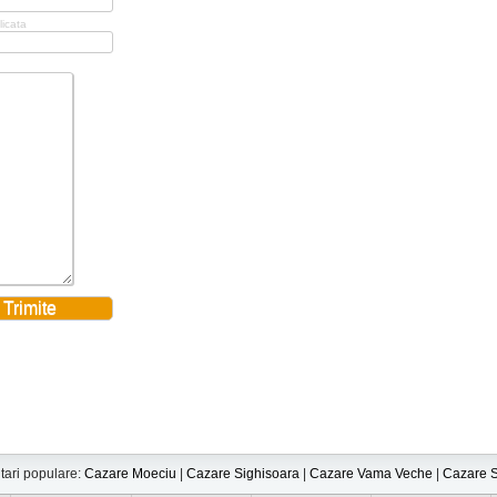
licata
tari populare:
Cazare Moeciu
|
Cazare Sighisoara
|
Cazare Vama Veche
|
Cazare S