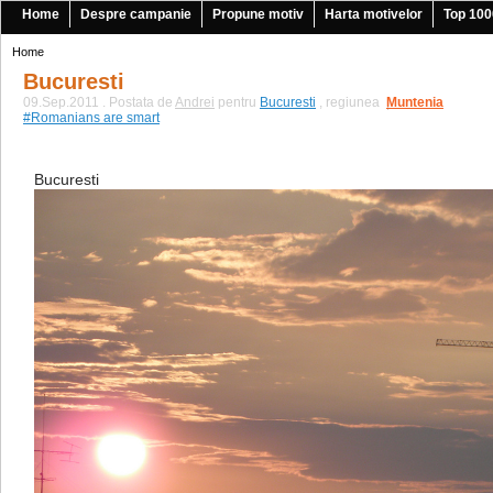
Home
Despre campanie
Propune motiv
Harta motivelor
Top 100
Home
Bucuresti
09.Sep.2011 . Postata de
Andrei
pentru
Bucuresti
, regiunea
Muntenia
|
#Romanians are smart
Bucuresti