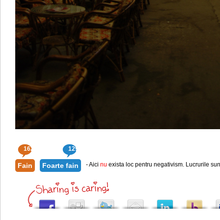
162
129
- Aici
nu
exista loc pentru negativism. Lucrurile sun
Fain
Foarte fain