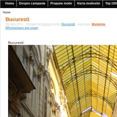
Home
Despre campanie
Propune motiv
Harta motivelor
Top 100
Home
Bucuresti
09.Sep.2011 . Postata de
Andrei
pentru
Bucuresti
, regiunea
Muntenia
|
#Romanians are smart
Bucuresti