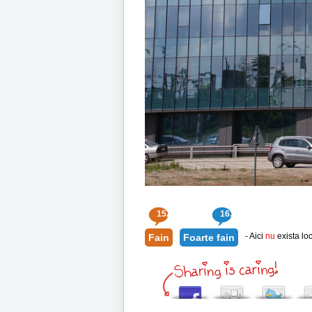
152
163
- Aici
nu
exista loc
Fain
Foarte fain