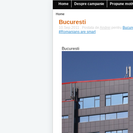
Home
Despre campanie
Propune moti
Home
Bucuresti
10.Sep.2011 . Postata de
Andrei
pentru
Bucure
#Romanians are smart
Bucuresti