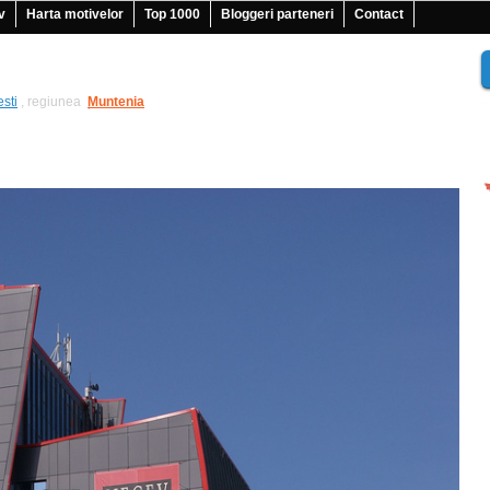
v
Harta motivelor
Top 1000
Bloggeri parteneri
Contact
sti
, regiunea
Muntenia
|