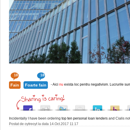
187
189
- Aici
nu
exista loc pentru negativism. Lucrurile sun
Fain
Foarte fain
Incidentally I have been ordering
top ten personal loan lenders
and Cialis not 
Postat de oytreoyt la data 14.Oct.2017 11:17