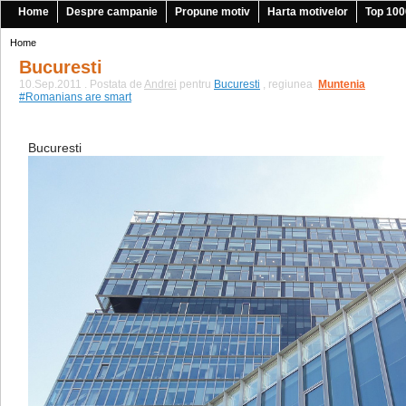
Home
Despre campanie
Propune motiv
Harta motivelor
Top 100
Home
Bucuresti
10.Sep.2011 . Postata de
Andrei
pentru
Bucuresti
, regiunea
Muntenia
|
#Romanians are smart
Bucuresti