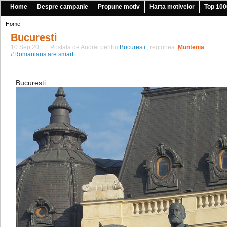
Home
Despre campanie
Propune motiv
Harta motivelor
Top 100
Home
Bucuresti
10.Sep.2011 . Postata de
Andrei
pentru
Bucuresti
, regiunea
Muntenia
|
#Romanians are smart
Bucuresti