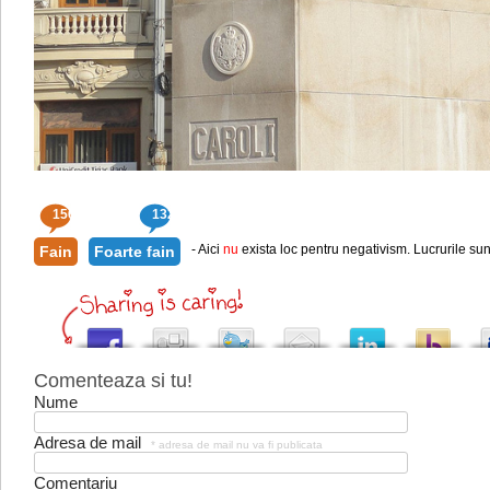
156
132
- Aici
nu
exista loc pentru negativism. Lucrurile sun
Fain
Foarte fain
Comenteaza si tu!
Nume
Adresa de mail
* adresa de mail nu va fi publicata
Comentariu